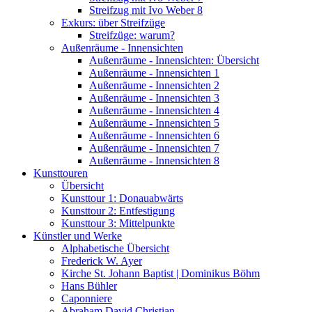
Streifzug mit Ivo Weber 8
Exkurs: über Streifzüge
Streifzüge: warum?
Außenräume - Innensichten
Außenräume - Innensichten: Übersicht
Außenräume - Innensichten 1
Außenräume - Innensichten 2
Außenräume - Innensichten 3
Außenräume - Innensichten 4
Außenräume - Innensichten 5
Außenräume - Innensichten 6
Außenräume - Innensichten 7
Außenräume - Innensichten 8
Kunsttouren
Übersicht
Kunsttour 1: Donauabwärts
Kunsttour 2: Entfestigung
Kunsttour 3: Mittelpunkte
Künstler und Werke
Alphabetische Übersicht
Frederick W. Ayer
Kirche St. Johann Baptist | Dominikus Böhm
Hans Bühler
Caponniere
Abraham David Christian