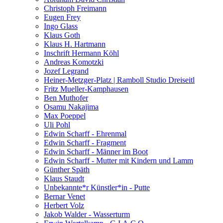
Christoph Freimann
Eugen Frey
Ingo Glass
Klaus Goth
Klaus H. Hartmann
Inschrift Hermann Köhl
Andreas Komotzki
Jozef Legrand
Heiner-Metzger-Platz | Ramboll Studio Dreiseitl
Fritz Mueller-Kamphausen
Ben Muthofer
Osamu Nakajima
Max Poeppel
Uli Pohl
Edwin Scharff - Ehrenmal
Edwin Scharff - Fragment
Edwin Scharff - Männer im Boot
Edwin Scharff - Mutter mit Kindern und Lamm
Günther Späth
Klaus Staudt
Unbekannte*r Künstler*in - Putte
Bernar Venet
Herbert Volz
Jakob Walder - Wasserturm