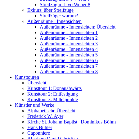
Streifzug mit Ivo Weber 8
Exkurs: über Streifzüge
Streifzüge: warum?
Außenräume - Innensichten
Außenräume - Innensichten: Übersicht
Außenräume - Innensichten 1
Außenräume - Innensichten 2
Außenräume - Innensichten 3
Außenräume - Innensichten 4
Außenräume - Innensichten 5
Außenräume - Innensichten 6
Außenräume - Innensichten 7
Außenräume - Innensichten 8
Kunsttouren
Übersicht
Kunsttour 1: Donauabwärts
Kunsttour 2: Entfestigung
Kunsttour 3: Mittelpunkte
Künstler und Werke
Alphabetische Übersicht
Frederick W. Ayer
Kirche St. Johann Baptist | Dominikus Böhm
Hans Bühler
Caponniere
Abraham David Christian