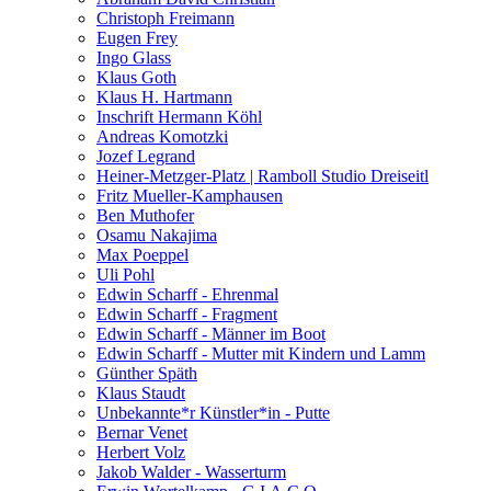
Christoph Freimann
Eugen Frey
Ingo Glass
Klaus Goth
Klaus H. Hartmann
Inschrift Hermann Köhl
Andreas Komotzki
Jozef Legrand
Heiner-Metzger-Platz | Ramboll Studio Dreiseitl
Fritz Mueller-Kamphausen
Ben Muthofer
Osamu Nakajima
Max Poeppel
Uli Pohl
Edwin Scharff - Ehrenmal
Edwin Scharff - Fragment
Edwin Scharff - Männer im Boot
Edwin Scharff - Mutter mit Kindern und Lamm
Günther Späth
Klaus Staudt
Unbekannte*r Künstler*in - Putte
Bernar Venet
Herbert Volz
Jakob Walder - Wasserturm