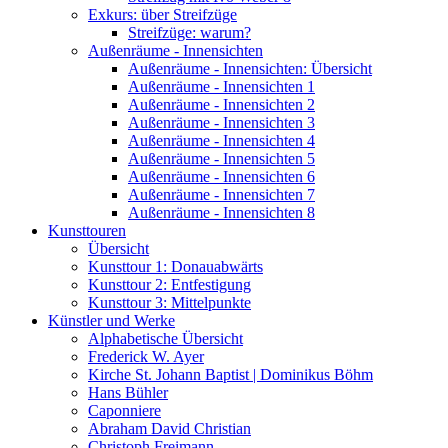
Exkurs: über Streifzüge
Streifzüge: warum?
Außenräume - Innensichten
Außenräume - Innensichten: Übersicht
Außenräume - Innensichten 1
Außenräume - Innensichten 2
Außenräume - Innensichten 3
Außenräume - Innensichten 4
Außenräume - Innensichten 5
Außenräume - Innensichten 6
Außenräume - Innensichten 7
Außenräume - Innensichten 8
Kunsttouren
Übersicht
Kunsttour 1: Donauabwärts
Kunsttour 2: Entfestigung
Kunsttour 3: Mittelpunkte
Künstler und Werke
Alphabetische Übersicht
Frederick W. Ayer
Kirche St. Johann Baptist | Dominikus Böhm
Hans Bühler
Caponniere
Abraham David Christian
Christoph Freimann