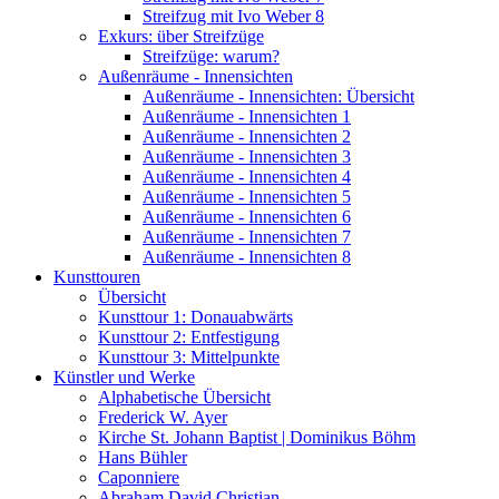
Streifzug mit Ivo Weber 8
Exkurs: über Streifzüge
Streifzüge: warum?
Außenräume - Innensichten
Außenräume - Innensichten: Übersicht
Außenräume - Innensichten 1
Außenräume - Innensichten 2
Außenräume - Innensichten 3
Außenräume - Innensichten 4
Außenräume - Innensichten 5
Außenräume - Innensichten 6
Außenräume - Innensichten 7
Außenräume - Innensichten 8
Kunsttouren
Übersicht
Kunsttour 1: Donauabwärts
Kunsttour 2: Entfestigung
Kunsttour 3: Mittelpunkte
Künstler und Werke
Alphabetische Übersicht
Frederick W. Ayer
Kirche St. Johann Baptist | Dominikus Böhm
Hans Bühler
Caponniere
Abraham David Christian