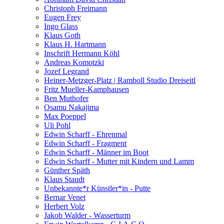
Christoph Freimann
Eugen Frey
Ingo Glass
Klaus Goth
Klaus H. Hartmann
Inschrift Hermann Köhl
Andreas Komotzki
Jozef Legrand
Heiner-Metzger-Platz | Ramboll Studio Dreiseitl
Fritz Mueller-Kamphausen
Ben Muthofer
Osamu Nakajima
Max Poeppel
Uli Pohl
Edwin Scharff - Ehrenmal
Edwin Scharff - Fragment
Edwin Scharff - Männer im Boot
Edwin Scharff - Mutter mit Kindern und Lamm
Günther Späth
Klaus Staudt
Unbekannte*r Künstler*in - Putte
Bernar Venet
Herbert Volz
Jakob Walder - Wasserturm